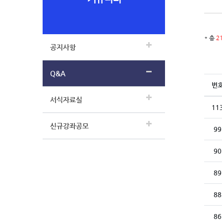
* 총
2
공지사항
Q&A
번
서식자료실
11
신규강좌공모
99
90
89
88
86