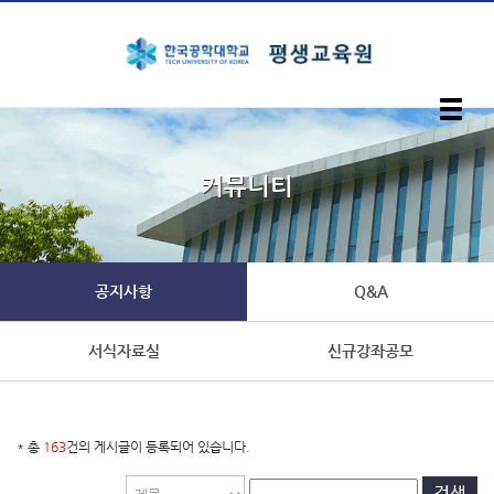
입학안내
커뮤니티
지자체위탁교육과정
장애인 활동지원사 교육과정
공지사항
Q&A
서식자료실
신규강좌공모
일반교육과정
커뮤니티
* 총
163
건의 게시글이 등록되어 있습니다.
검색